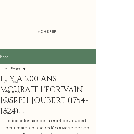
ADHÉRER
Publications
Post
All Posts
IL Y A 200 ANS
All Posts
MOURAIT L'ÉCRIVAIN
Parution
JOSEPH JOUBERT (1754-
Article
1824)
Evènement
Le bicentenaire de la mort de Joubert 
peut marquer une redécouverte de son 