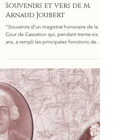
Souvenirs et vers de M.
Arnaud Joubert
"Souvenirs d’un magistrat honoraire de la
Cour de Cassation qui, pendant trente-six
ans, a rempli les principales fonctions de
cette Cour et vécu pendant la moitié du XIXe
siècle dans la société intime des premiers
écrivains qui ont illustré cette période. Ce
n’est point ici des mémoires et encore
moins des mémoires d’outre-tombe ! J’ai
joué un trop petit rôle dans ma vie pour
avoir une telle prétention. C’est tout
simplement le récit fidèle des principaux
événements qui me s