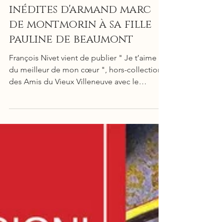
Publication de lettres
inédites d'armand marc
de montmorin à sa fille
pauline de beaumont
François Nivet vient de publier " Je t’aime
du meilleur de mon cœur ", hors-collection
des Amis du Vieux Villeneuve avec le
concours du musée-galerie Carnot. Grâce à
des lettres inédites d’Armand de Montmorin
à sa fille Pauline de Beaumont, il éclaire les
liens qui unissaient ces personnages et
retrace la vie d'une famille anéantie et du
dernier ministre d'Etat et ami de Louis XVI.
François Nivet présentera et signera son livre
le samedi 20 septembre de 11h à 18h au