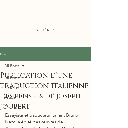
ADHÉRER
Publications
Post
All Posts
Publication d'une
All Posts
traduction italienne
Parution
des pensées de joseph
Article
joubert
Evènement
Essayiste et traducteur italien, Bruno 
Nacci a édité des œuvres de 